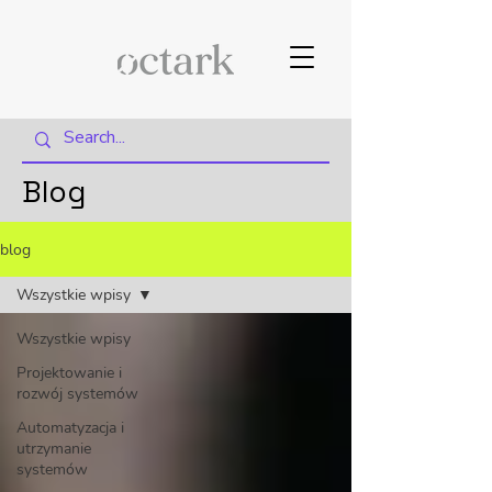
Blog
blog
Wszystkie wpisy
Wszystkie wpisy
Projektowanie i
rozwój systemów
Automatyzacja i
utrzymanie
systemów