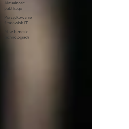
Aktualności i
publikacje
Porządkowanie
środowisk IT
AI w biznesie i
technologiach