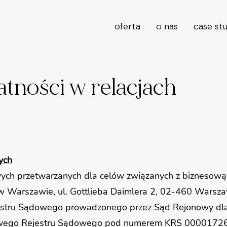
oferta
o nas
case st
atności w relacjach
ych
h przetwarzanych dla celów związanych z biznesową dz
bą w Warszawie, ul. Gottlieba Daimlera 2, 02-460 Warsz
estru Sądowego prowadzonego przez Sąd Rejonowy dl
owego Rejestru Sądowego pod numerem KRS 0000172