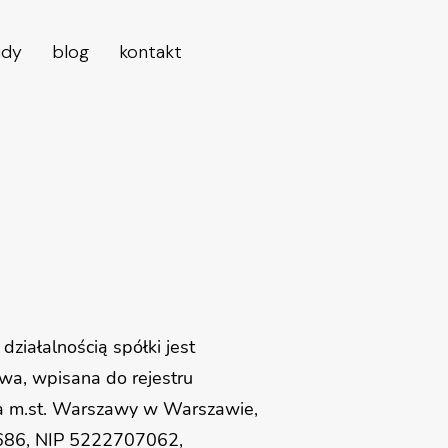
udy
blog
kontakt
iałalnością spółki jest
awa, wpisana do rejestru
a m.st. Warszawy w Warszawie,
686, NIP 5222707062,