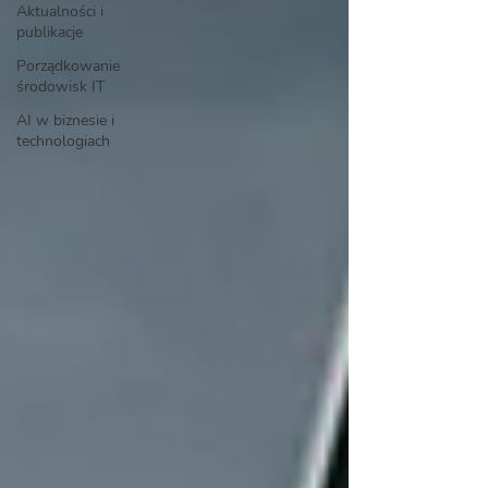
Aktualności i
publikacje
Porządkowanie
środowisk IT
AI w biznesie i
technologiach