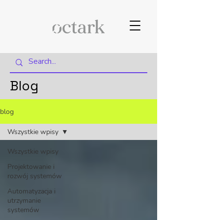
Blog
blog
Wszystkie wpisy
Wszystkie wpisy
Projektowanie i
rozwój systemów
Automatyzacja i
utrzymanie
systemów