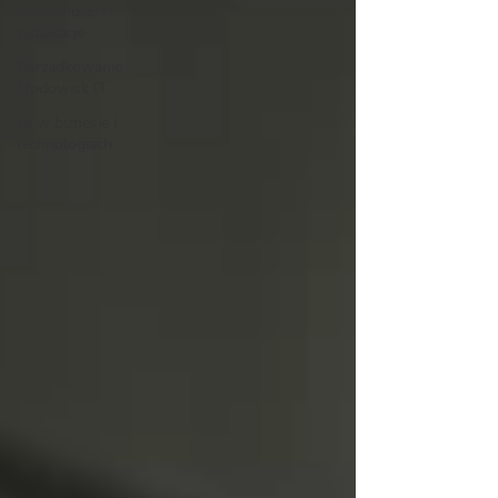
Aktualności i
publikacje
Porządkowanie
środowisk IT
AI w biznesie i
technologiach