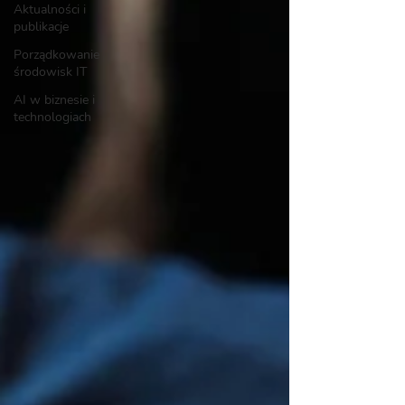
Aktualności i
publikacje
Porządkowanie
środowisk IT
AI w biznesie i
technologiach