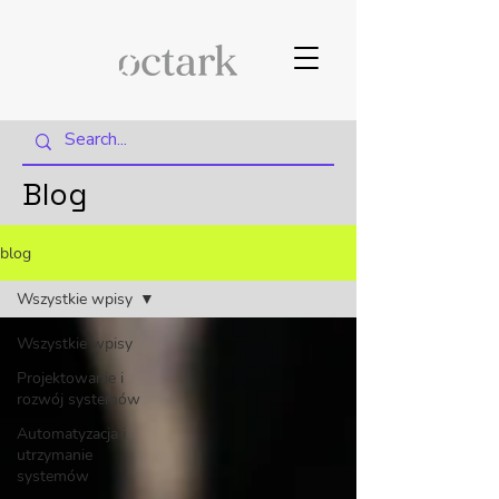
Blog
blog
Wszystkie wpisy
Wszystkie wpisy
Projektowanie i
rozwój systemów
Automatyzacja i
utrzymanie
systemów