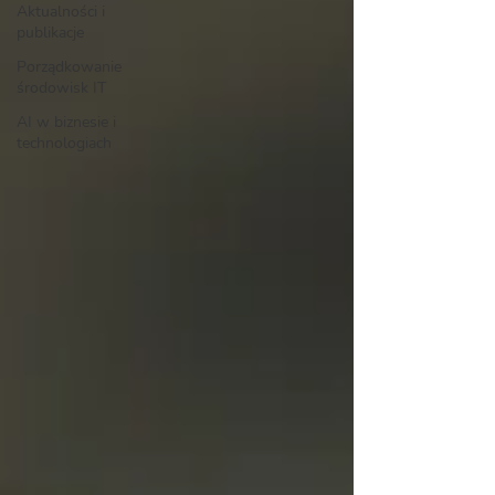
Aktualności i
publikacje
Porządkowanie
środowisk IT
AI w biznesie i
technologiach