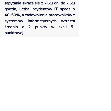
zapytania skraca się z kilku dni do kilku 
godzin, liczba incydentów IT spada o 
40-50%, a zadowolenie pracowników z 
systemów informatycznych wzrasta 
średnio o 2 punkty w skali 5-
punktowej.
Jeśli chcesz zobaczyć, jak 
uporządkowanie architektury wygląda 
w praktyce — zajrzyj do case study 
projektu dla uczelni wyższej.
Architektura korporacyjna 
jako narzędzie strategiczne
Architektura korporacyjna nie jest 
projektem wdrożeniowym, lecz 