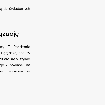
wę do świadomych 
yzację
ury IT. Pandemia 
 głębszej analizy 
ziało się w trybie 
cje kupowane "na 
gii, a czasem po 