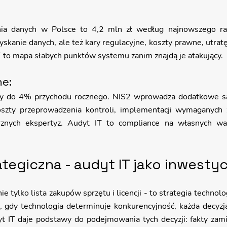
nia danych w Polsce to 4,2 mln zł według najnowszego rap
yskanie danych, ale też kary regulacyjne, koszty prawne, utratę
IT to mapa słabych punktów systemu zanim znajdą je atakujący.
e: 
 do 4% przychodu rocznego. NIS2 wprowadza dodatkowe sank
oszty przeprowadzenia kontroli, implementacji wymaganych 
rznych ekspertyz. Audyt IT to compliance na własnych war
tegiczna - audyt IT jako inwestyc
e tylko lista zakupów sprzętu i licencji - to strategia technol
, gdy technologia determinuje konkurencyjność, każda decyzj
t IT daje podstawy do podejmowania tych decyzji: fakty zamia