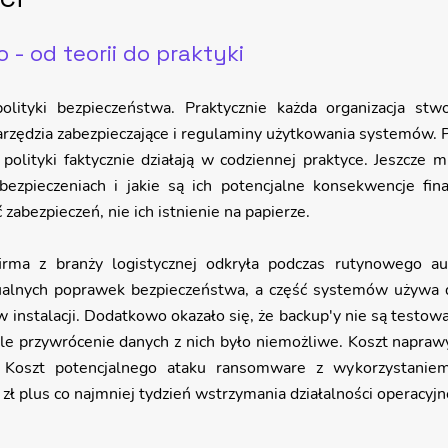
- od teorii do praktyki
lityki bezpieczeństwa. Praktycznie każda organizacja stw
arzędzia zabezpieczające i regulaminy użytkowania systemów. 
 polityki faktycznie działają w codziennej praktyce. Jeszcze mn
bezpieczeniach i jakie są ich potencjalne konsekwencje fin
zabezpieczeń, nie ich istnienie na papierze.
firma z branży logistycznej odkryła podczas rutynowego a
alnych poprawek bezpieczeństwa, a część systemów używa d
w instalacji. Dodatkowo okazało się, że backup'y nie są testowa
 ale przywrócenie danych z nich było niemożliwe. Koszt napra
 Koszt potencjalnego ataku ransomware z wykorzystaniem 
ł plus co najmniej tydzień wstrzymania działalności operacyjn