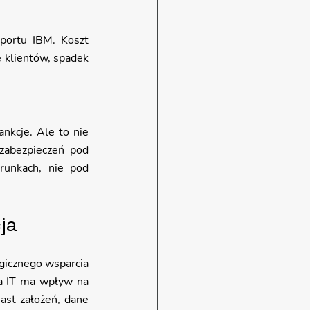
ortu IBM. Koszt 
 klientów, spadek 
cje. Ale to nie 
zabezpieczeń pod 
unkach, nie pod 
ja
ogicznego wsparcia 
a IT ma wpływ na 
st założeń, dane 