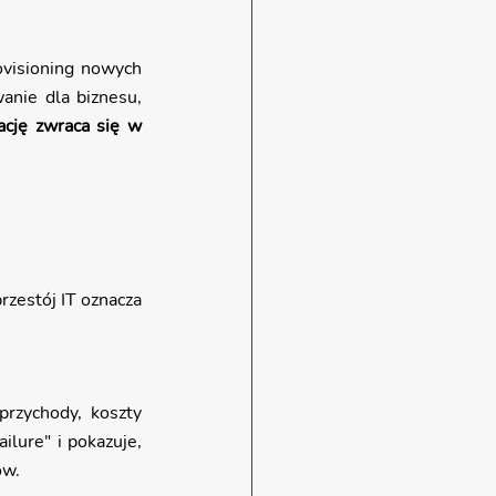
ovisioning nowych 
anie dla biznesu, 
ję zwraca się w 
zestój IT oznacza 
rzychody, koszty 
lure" i pokazuje, 
ów.