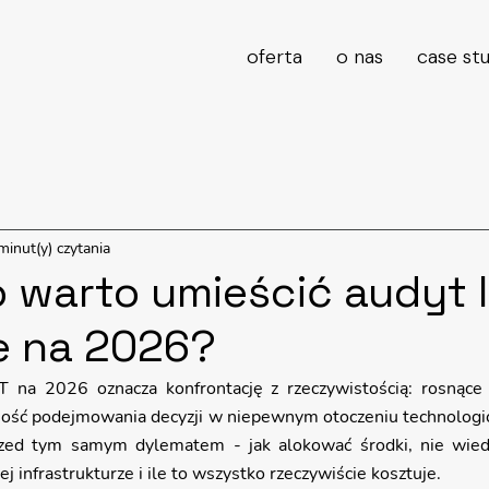
oferta
o nas
case st
minut(y) czytania
 warto umieścić audyt 
e na 2026?
 na 2026 oznacza konfrontację z rzeczywistością: rosnące k
ność podejmowania decyzji w niepewnym otoczeniu technologi
rzed tym samym dylematem - jak alokować środki, nie wiedz
j infrastrukturze i ile to wszystko rzeczywiście kosztuje. 