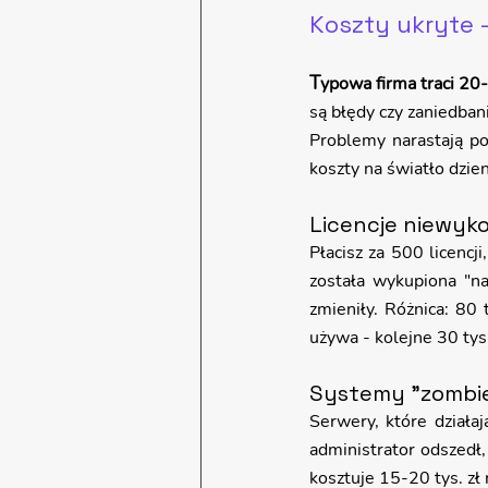
Koszty ukryte -
T
ypowa firma traci 20-
są błędy czy zaniedban
Problemy narastają po
koszty na światło dzie
Licencje niewyko
Płacisz za 500 licencj
została wykupiona "na
zmieniły. Różnica: 80 
używa - kolejne 30 tys.
Systemy "zombie
Serwery, które działaj
administrator odszedł,
kosztuje 15-20 tys. zł 