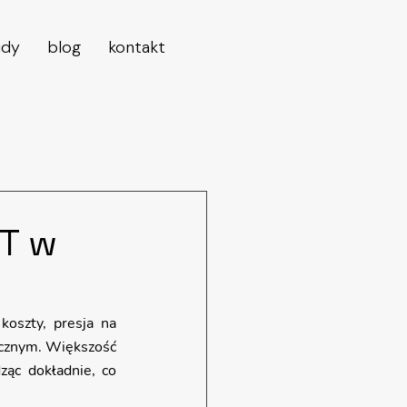
udy
blog
kontakt
IT w
oszty, presja na 
cznym. Większość 
ąc dokładnie, co 