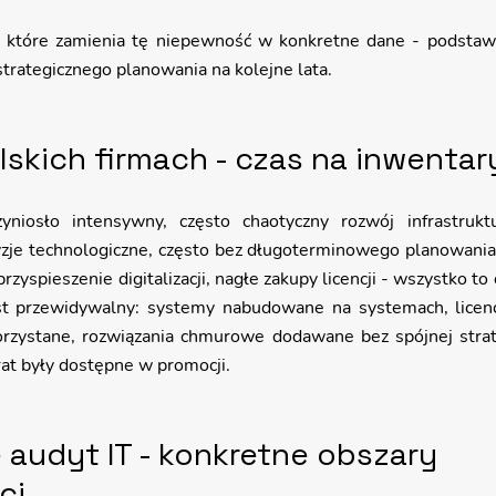
e, które zamienia tę niepewność w konkretne dane - podsta
strategicznego planowania na kolejne lata.
lskich firmach - czas na inwentar
zyniosło intensywny, często chaotyczny rozwój infrastrukt
zje technologiczne, często bez długoterminowego planowania i
rzyspieszenie digitalizacji, nagłe zakupy licencji - wszystko to d
st przewidywalny: systemy nabudowane na systemach, licen
orzystane, rozwiązania chmurowe dodawane bez spójnej strate
rat były dostępne w promocji.
 audyt IT - konkretne obszary 
ci