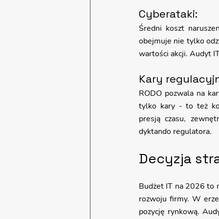
Cyberataki: 
Średni koszt narusze
obejmuje nie tylko odz
wartości akcji. Audyt 
Kary regulacyjn
RODO pozwala na kary
tylko kary - to też k
presją czasu, zewnęt
dyktando regulatora.
Decyzja stra
Budżet IT na 2026 to ni
rozwoju firmy. W erze
pozycję rynkową. Audy