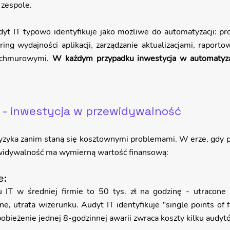
 zespole.
dyt IT typowo identyfikuje jako możliwe do automatyzacji: pr
ng wydajności aplikacji, zarządzanie aktualizacjami, raportow
 chmurowymi. 
W każdym przypadku inwestycja w automatyzac
 - inwestycja w przewidywalność
ryzyka zanim staną się kosztownymi problemami. W erze, gdy pr
ewidywalność ma wymierną wartość finansową:
: 
u IT w średniej firmie to 50 tys. zł na godzinę - utracone p
, utrata wizerunku. Audyt IT identyfikuje "single points of fai
apobieżenie jednej 8-godzinnej awarii zwraca koszty kilku audyt