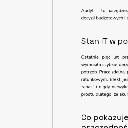
Audyt IT to narzędzi
decyzji budżetowych i 
Stan IT w po
Ostatnie pięć lat pr
wymusiła szybkie decy
potrzeb. Praca zdalna, p
ratunkowym. Efekt je
zapas" i nigdy niewyk
prostu dlatego, że aku
Co pokazuje
oszczędnoś