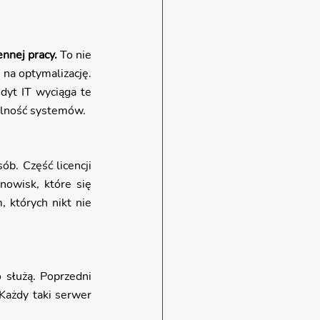
nnej pracy. 
To nie 
na optymalizację. 
dyt IT wyciąga te 
nalność systemów.
b. Część licencji 
owisk, które się 
 których nikt nie 
 służą. Poprzedni 
Każdy taki serwer 