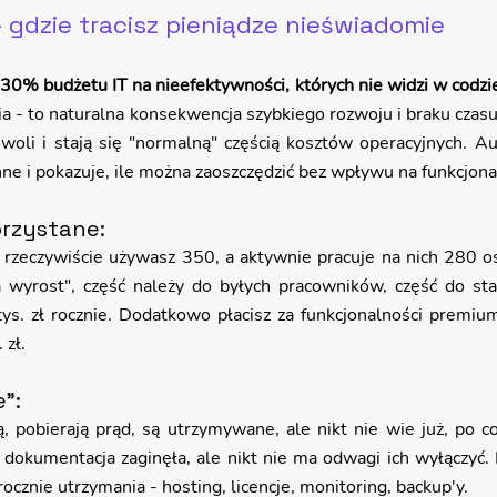
 gdzie tracisz pieniądze nieświadomie
30% budżetu IT na nieefektywności, których nie widzi w codzie
ia - to naturalna konsekwencja szybkiego rozwoju i braku czasu 
woli i stają się "normalną" częścią kosztów operacyjnych. Au
nne i pokazuje, ile można zaoszczędzić bez wpływu na funkcjo
rzystane: 
i, rzeczywiście używasz 350, a aktywnie pracuje na nich 280 osó
 wyrost", część należy do byłych pracowników, część do stan
tys. zł rocznie. Dodatkowo płacisz za funkcjonalności premium,
 zł.
": 
ą, pobierają prąd, są utrzymywane, ale nikt nie wie już, po co
 dokumentacja zaginęła, ale nikt nie ma odwagi ich wyłączyć. 
rocznie utrzymania - hosting, licencje, monitoring, backup'y.