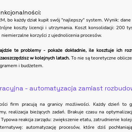
kcjonalności: 
, bo każdy dział kupił swój "najlepszy" system. Wynik: dane 
rójne koszty licencji i utrzymania. Koszt konsolidacji: 200 tys
s niemierzalne korzyści z ujednolicenia procesów.
ajdzie te problemy - pokaże dokładnie, ile kosztuje ich rozw
e zaoszczędzisz w kolejnych latach.
 To nie są teoretyczne oblicze
ogramem i budżetem.
racyjna - automatyzacja zamiast rozbudo
ści firm pracują na granicy możliwości. Każdy dzień to g
y, realizacja bieżących zadań. Brakuje czasu na optymalizacj
 Typowa reakcja zarządu: zwiększenie etatu, zatrudnienie kolejn
ernatywę: automatyzację procesów, które dziś pochłaniają 