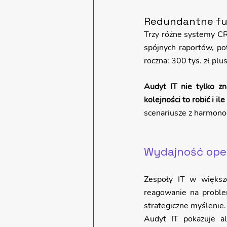
Redundantne fun
Trzy różne systemy CRM
spójnych raportów, pot
roczna: 300 tys. zł plu
Audyt IT nie tylko zn
kolejności to robić i il
scenariusze z harmon
Wydajność ope
Zespoły IT w większo
reagowanie na problem
strategiczne myślenie.
Audyt IT pokazuje alt