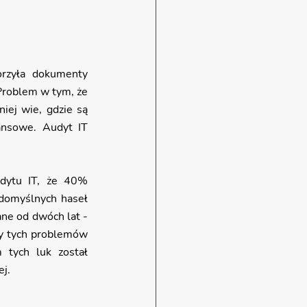
orzyła dokumenty 
Problem w tym, że 
iej wie, gdzie są 
ansowe. Audyt IT 
udytu IT, że 40% 
omyślnych haseł 
ne od dwóch lat - 
wy tych problemów 
tych luk został 
ej.