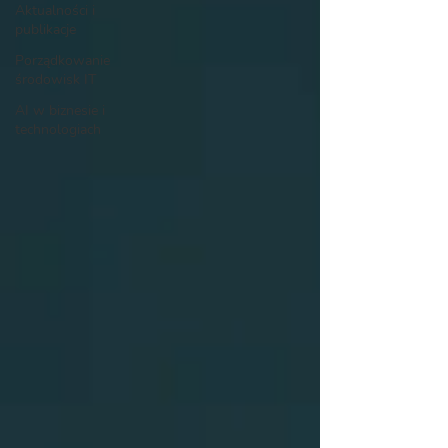
Aktualności i
publikacje
Porządkowanie
środowisk IT
AI w biznesie i
technologiach