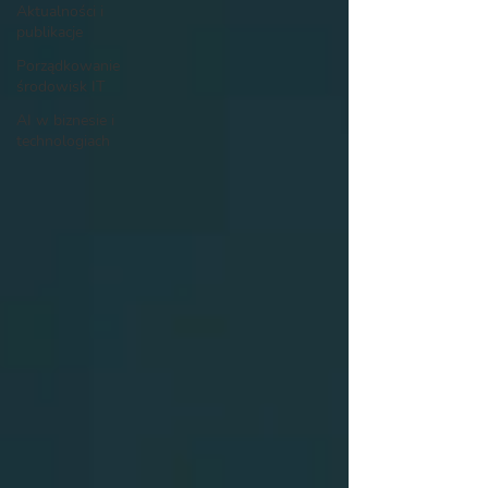
Aktualności i
publikacje
Porządkowanie
środowisk IT
AI w biznesie i
technologiach