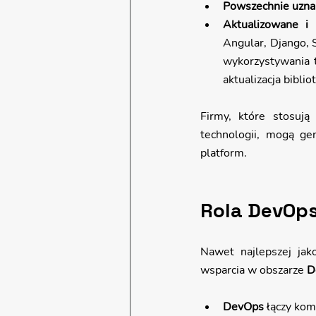
Powszechnie uznan
Aktualizowane i 
Angular, Django, 
wykorzystywania ty
aktualizacja biblio
Firmy, które stosują
technologii, mogą ge
platform.
Rola DevOps
Nawet najlepszej jako
wsparcia w obszarze 
D
DevOps
 łączy ko