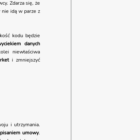
y. Zdarza się, że 
nie idą w parze z 
kość kodu będzie 
yciekiem danych 
olei niewłaściwa 
rket
 i zmniejszyć 
:
oju i utrzymania. 
dpisaniem umowy
. 