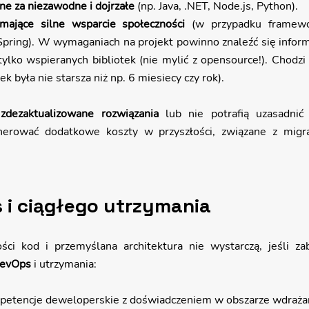
e za niezawodne i dojrzałe
 (np. Java, .NET, Node.js, Python).
mające silne wsparcie społeczności
 (w przypadku framewo
Spring). W wymaganiach na projekt powinno znaleźć się inform
lko wspieranych bibliotek (nie mylić z opensource!). Chodzi o
tek była nie starsza niż np. 6 miesiecy czy rok).
 
zdezaktualizowane rozwiązania
 lub nie potrafią uzasadnić
nerować dodatkowe koszty w przyszłości, związane z migra
 i ciągłego utrzymania
ści kod i przemyślana architektura nie wystarczą, jeśli zab
evOps
 i utrzymania:
mpetencje deweloperskie z doświadczeniem w obszarze wdrażani