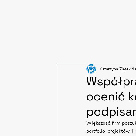
Katarzyna Ziętek
4 
Współpra
ocenić 
podpisa
Większość firm poszuk
portfolio projektów i