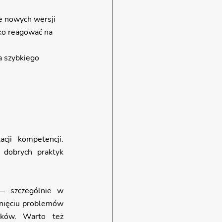
e nowych wersji 
bko reagować na 
a szybkiego 
Współpraca z software house powinna rozpocząć się od świadomej weryfikacji kompetencji. 
dobrych praktyk 
— szczególnie w 
nięciu problemów 
ków. Warto też 