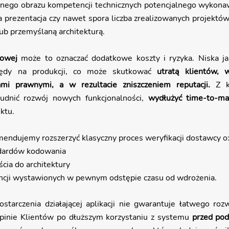
łnego obrazu kompetencji technicznych potencjalnego wykonawc
prezentacja czy nawet spora liczba zrealizowanych projektów 
ub przemyślaną architekturą.
sowej
 może to oznaczać dodatkowe koszty i ryzyka. Niska ja
ędy na produkcji, co może skutkować 
utratą klientów,
w
mi prawnymi, a w rezultacie zniszczeniem reputacji. 
Z k
rudnić rozwój nowych funkcjonalności, 
wydłużyć time-to-ma
ktu.
endujemy rozszerzyć klasyczny proces weryfikacji dostawcy o
dardów kodowania
cia do architektury
encji wystawionych w pewnym odstępie czasu od wdrożenia. 
starczenia działającej aplikacji nie gwarantuje łatwego rozw
pinie Klientów po dłuższym korzystaniu z systemu 
przed po