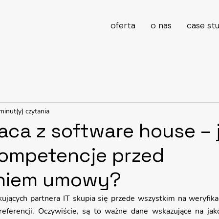
oferta
o nas
case st
minut(y) czytania
ca z software house – 
kompetencje przed
niem umowy?
ujących partnera IT skupia się przede wszystkim na weryfikac
 referencji. Oczywiście, są to ważne dane wskazujące na jako