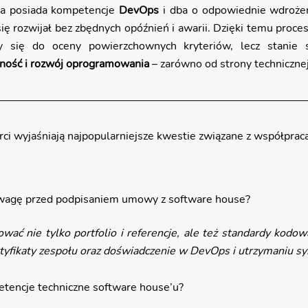
ma posiada kompetencje 
DevOps
 i dba o odpowiednie wdrożeni
ię rozwijał bez zbędnych opóźnień i awarii. Dzięki temu proce
zy się do oceny powierzchownych kryteriów, lecz stanie 
ność i rozwój oprogramowania
 – zarówno od strony technicznej
rci wyjaśniają najpopularniejsze kwestie związane z współprac
uwagę przed podpisaniem umowy z software house?
wać nie tylko portfolio i referencje, ale też standardy kodowa
ertyfikaty zespołu oraz doświadczenie w DevOps i utrzymaniu 
etencje techniczne software house’u?