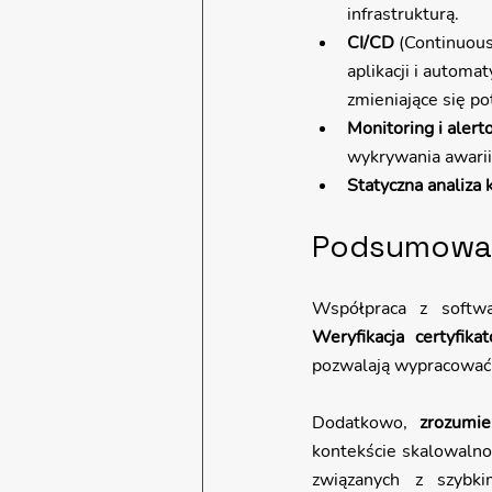
infrastrukturą.
CI/CD
 (Continuou
aplikacji i automa
zmieniające się po
Monitoring i aler
wykrywania awarii
Statyczna analiza
Podsumowani
Weryfikacja certyfika
pozwalają wypracować 
Dodatkowo, 
zrozumie
kontekście skalowalno
związanych z szybk