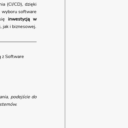
a (CI/CD), dzięki 
s wyboru software 
się 
inwestycją w 
, jak i biznesowej.
ą z Software 
nia, podejście do 
systemów.