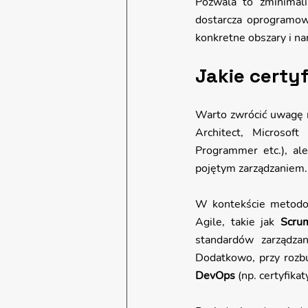
Pozwala to zminimali
dostarcza oprogramow
konkretne obszary i na
Jakie certy
Warto zwrócić uwagę ni
Architect, Microsoft
Programmer etc.), al
pojętym zarządzaniem.
W kontekście metodolo
Agile, takie jak 
Scru
standardów zarządzan
DevOps
 (np. certyfika