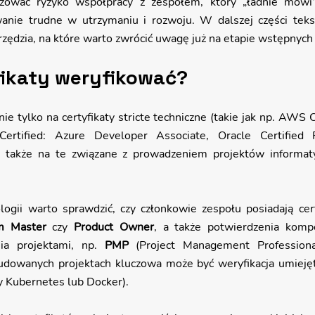
zować ryzyko współpracy z zespołem, który „ładnie mówi”,
anie trudne w utrzymaniu i rozwoju. W dalszej części teks
rzędzia, na które warto zwrócić uwagę już na etapie wstępnyc
fikaty weryfikować?
e tylko na certyfikaty stricte techniczne (takie jak np. AWS Ce
 Certified: Azure Developer Associate, Oracle Certified P
e także na te związane z prowadzeniem projektów informaty
gii warto sprawdzić, czy członkowie zespołu posiadają certy
m Master
 czy 
Product Owner
, a także potwierdzenia komp
ia projektami, np. 
PMP
 (Project Management Professiona
ty Kubernetes lub Docker).