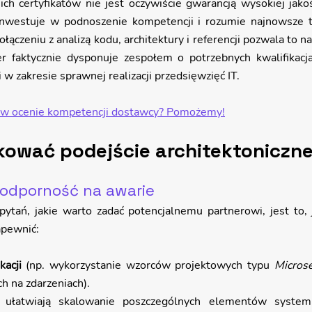
h certyfikatów nie jest oczywiście gwarancją wysokiej jakośc
inwestuje w podnoszenie kompetencji i rozumie najnowsze t
ączeniu z analizą kodu, architektury i referencji pozwala to na
er faktycznie dysponuje zespołem o potrzebnych kwalifikacj
 i w zakresie sprawnej realizacji przedsięwzięć IT.
a w ocenie kompetencji dostawcy? Pomożemy!
kować podejście architektoniczn
 odporność na awarie
ytań, jakie warto zadać potencjalnemu partnerowi, jest to, j
apewnić:
kacji
 (np. wykorzystanie wzorców projektowych typu 
Microse
ch na zdarzeniach).
 ułatwiają skalowanie poszczególnych elementów system