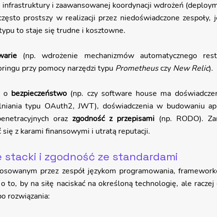
infrastruktury i zaawansowanej koordynacji wdrożeń (deploy
 często prostszy w realizacji przez niedoświadczone zespoły, 
 typu to staje się trudne i kosztowne.
warie
 (np. wdrożenie mechanizmów automatycznego resta
oringu przy pomocy narzędzi typu 
Prometheus
 czy 
New Relic
).
 o 
bezpieczeństwo
 (np. czy software house ma doświadcze
lniania typu OAuth2, JWT), doświadczenia w budowaniu apli
netracyjnych oraz 
zgodność z przepisami
 (np. RODO). Zan
się z karami finansowymi i utratą reputacji.
 stacki i zgodność ze standardami
stosowanym przez zespół językom programowania, frameworko
o to, by na siłę naciskać na określoną technologię, ale raczej 
o rozwiązania: