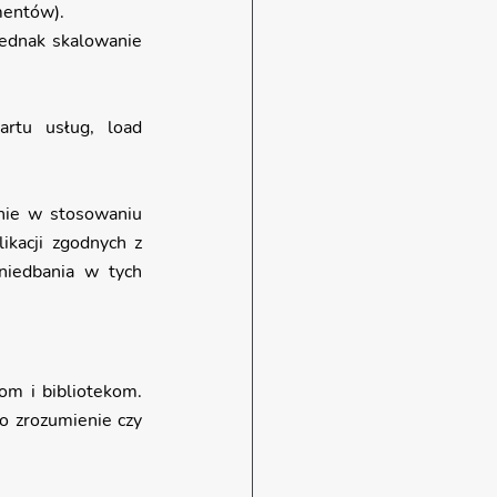
mentów).
jednak skalowanie 
rtu usług, load 
nie w stosowaniu 
kacji zgodnych z 
iedbania w tych 
m i bibliotekom. 
o zrozumienie czy 