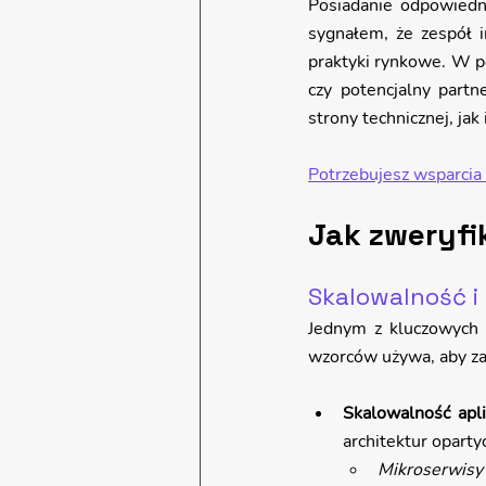
Posiadanie odpowiednic
sygnałem, że zespół 
praktyki rynkowe. W poł
czy potencjalny partn
strony technicznej, jak
Potrzebujesz wsparci
Jak zweryfi
Skalowalność i
Jednym z kluczowych p
wzorców używa, aby z
Skalowalność apli
architektur oparty
Mikroserwisy