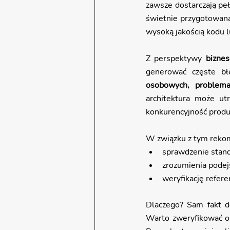
zawsze dostarczają pe
świetnie przygotowana 
wysoką jakością kodu l
Z perspektywy 
bizne
generować częste bł
osobowych, problema
architektura może ut
konkurencyjność produ
W związku z tym rekom
sprawdzenie stan
zrozumienia podejś
weryfikację refer
Dlaczego? Sam fakt do
Warto zweryfikować o