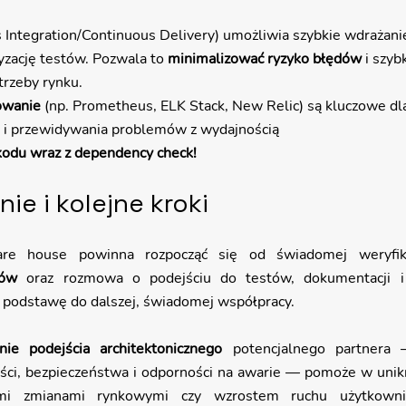
s Integration/Continuous Delivery) umożliwia szybkie wdrażani
tyzację testów. Pozwala to 
minimalizować ryzyko błędów
 i szy
trzeby rynku.
towanie
 (np. Prometheus, ELK Stack, New Relic) są kluczowe dl
 i przewidywania problemów z wydajnością
 kodu wraz z dependency check!
e i kolejne kroki
tów 
oraz rozmowa o podejściu do testów, dokumentacji i 
podstawę do dalszej, świadomej współpracy.
nie podejścia architektonicznego
 potencjalnego partnera 
ści, bezpieczeństwa i odporności na awarie — pomoże w unik
imi zmianami rynkowymi czy wzrostem ruchu użytkowni